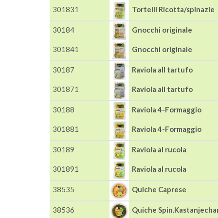
301831
Tortelli Ricotta/spinazie
30184
Gnocchi originale
301841
Gnocchi originale
30187
Raviola all tartufo
301871
Raviola all tartufo
30188
Raviola 4-Formaggio
301881
Raviola 4-Formaggio
30189
Raviola al rucola
301891
Raviola al rucola
38535
Quiche Caprese
38536
Quiche Spin.Kastanjecha