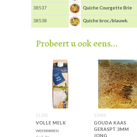
38537
Quiche Courgette Brie
38538
Quiche broc./blauwk.
Probeert u ook eens...
21200
23489
VOLLE MELK
GOUDA KAAS
GERASPT 3MM
WEERRIBBEN
JONG
6x1 ltr