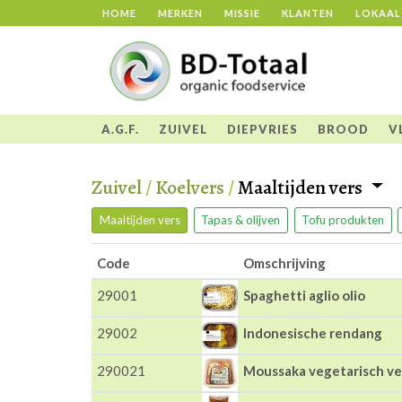
HOME
MERKEN
MISSIE
KLANTEN
LOKAAL
A.G.F.
ZUIVEL
DIEPVRIES
BROOD
V
Zuivel
/
Koelvers
/
Maaltijden vers
Maaltijden vers
Tapas & olijven
Tofu produkten
Code
Omschrijving
29001
Spaghetti aglio olio
29002
Indonesische rendang
290021
Moussaka vegetarisch ve