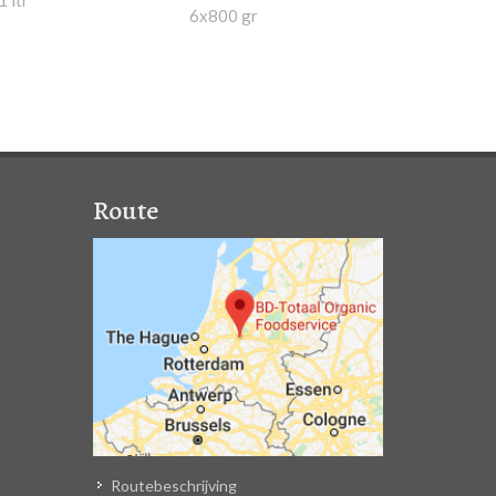
6x800 gr
Route
Routebeschrijving