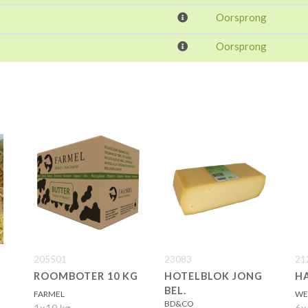
Oorsprong
Oorsprong
205501
23083
21
ROOMBOTER 10 KG
HOTELBLOK JONG
H
BEL.
FARMEL
WE
BD&CO
1x10 kg
6x