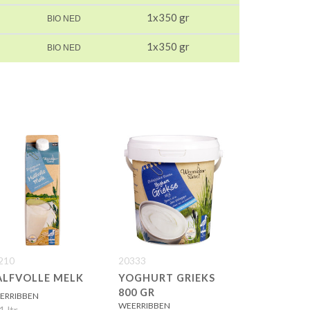
1x350 gr
BIO NED
1x350 gr
BIO NED
210
20333
ALFVOLLE MELK
YOGHURT GRIEKS
800 GR
ERRIBBEN
WEERRIBBEN
1 ltr