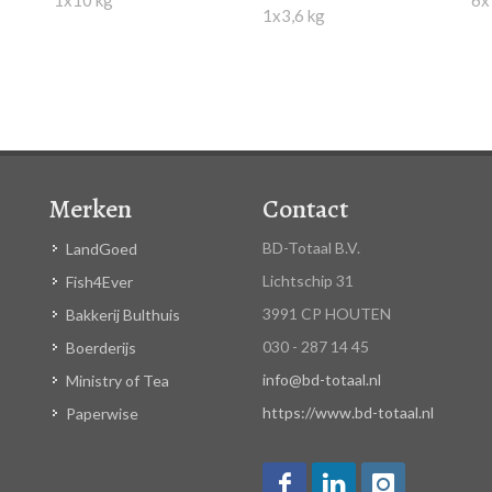
1x3,6 kg
Merken
Contact
BD-Totaal B.V.
LandGoed
Lichtschip 31
Fish4Ever
3991 CP HOUTEN
Bakkerij Bulthuis
030 - 287 14 45
Boerderijs
info@bd-totaal.nl
Ministry of Tea
https://www.bd-totaal.nl
Paperwise