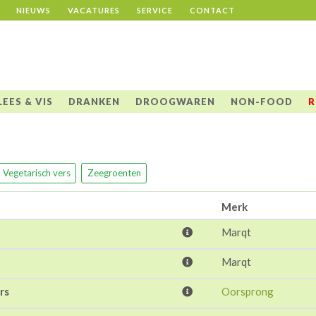
NIEUWS
VACATURES
SERVICE
CONTACT
LEES & VIS
DRANKEN
DROOGWAREN
NON-FOOD
R
Vegetarisch vers
Zeegroenten
Merk
Marqt
Marqt
rs
Oorsprong