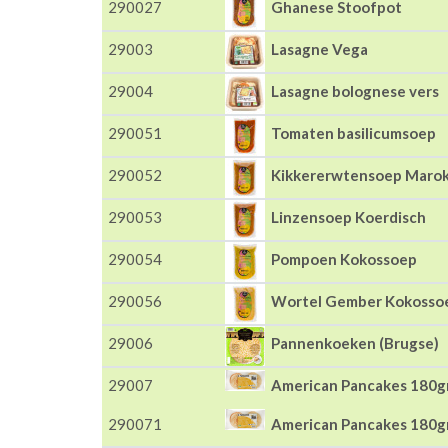
290027
Ghanese Stoofpot
29003
Lasagne Vega
29004
Lasagne bolognese vers
290051
Tomaten basilicumsoep
290052
Kikkererwtensoep Maro
290053
Linzensoep Koerdisch
290054
Pompoen Kokossoep
290056
Wortel Gember Kokosso
29006
Pannenkoeken (Brugse)
29007
American Pancakes 180g
290071
American Pancakes 180g