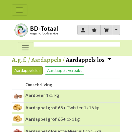
Toggle 
A.g.f.
/
Aardappels
/
Aardappels los
Aardappels los
Aardappels verpakt
Omschrijving
Aardpeer
1x5 kg
Aardappel grof 65+ Twister
1x15 kg
Aardappel grof 65+
1x1 kg
Aardappel Alouette Nieuw!!
1x15 kg