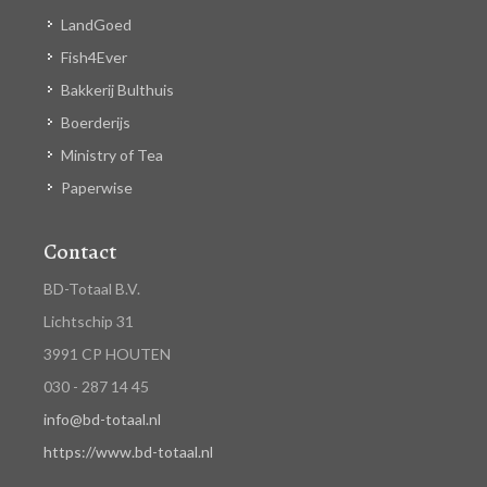
LandGoed
Fish4Ever
Bakkerij Bulthuis
Boerderijs
Ministry of Tea
Paperwise
Contact
BD-Totaal B.V.
Lichtschip 31
3991 CP HOUTEN
030 - 287 14 45
info@bd-totaal.nl
https://www.bd-totaal.nl