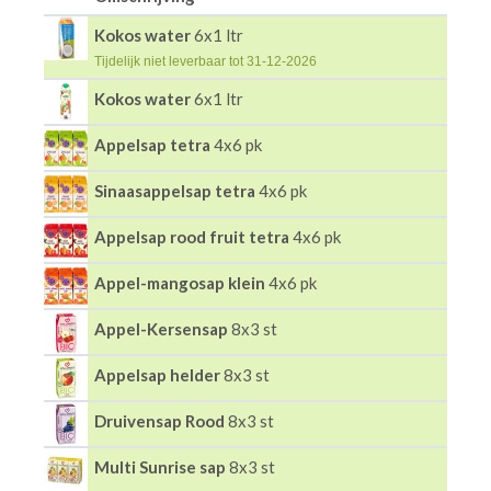
Kokos water
6x1 ltr
Tijdelijk niet leverbaar tot 31-12-2026
Kokos water
6x1 ltr
Appelsap tetra
4x6 pk
Sinaasappelsap tetra
4x6 pk
Appelsap rood fruit tetra
4x6 pk
Appel-mangosap klein
4x6 pk
Appel-Kersensap
8x3 st
Appelsap helder
8x3 st
Druivensap Rood
8x3 st
Multi Sunrise sap
8x3 st