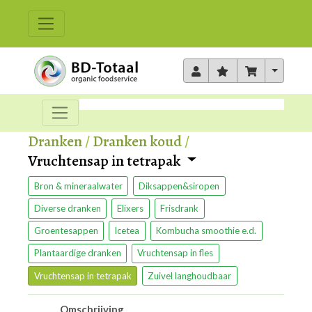
Toggle 
Dranken
/
Dranken koud
/
Vruchtensap in tetrapak
Bron & mineraalwater
Diksappen&siropen
Diverse dranken
Elixers
Frisdrank
Groentesappen
Icetea
Kombucha smoothie e.d.
Plantaardige dranken
Vruchtensap in fles
Vruchtensap in tetrapak
Zuivel langhoudbaar
Omschrijving