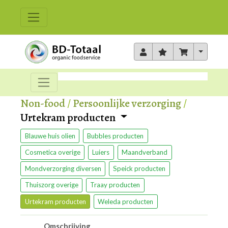
Toggle 
Non-food
/
Persoonlijke verzorging
/
Urtekram producten
Blauwe huis olien
Bubbles producten
Cosmetica overige
Luiers
Maandverband
Mondverzorging diversen
Speick producten
Thuiszorg overige
Traay producten
Urtekram producten
Weleda producten
Omschrijving