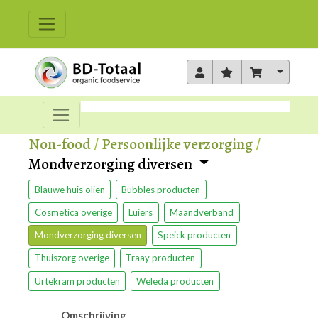
Toggle 
Non-food
/
Persoonlijke verzorging
/
Mondverzorging diversen
Blauwe huis olien
Bubbles producten
Cosmetica overige
Luiers
Maandverband
Mondverzorging diversen
Speick producten
Thuiszorg overige
Traay producten
Urtekram producten
Weleda producten
Omschrijving