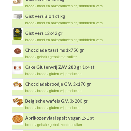
brood
meel en bakproducten
rijsmiddelen vers
/
/
Gist vers Bio
1x1 kg
brood
meel en bakproducten
rijsmiddelen vers
/
/
Gist vers
12x42 gr
brood
meel en bakproducten
rijsmiddelen vers
/
/
Chocolade taart ms
1x750 gr
brood
gebak
gebak met suiker
/
/
Cake Glutenvrij ZAV 280 gr
1x4 st
brood
brood
gluten vrij producten
/
/
Chocoladebroodje G.V.
3x170 gr
brood
brood
gluten vrij producten
/
/
Belgische wafels G.V.
3x200 gr
brood
brood
gluten vrij producten
/
/
Abrikozenvlaai spelt vegan
1x1 st
brood
gebak
gebak zonder suiker
/
/