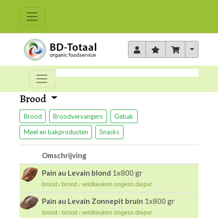
Toggle 
Brood
Brood
Broodvervangers
Gebak
Meel en bakproducten
Snacks
Omschrijving
Pain au Levain blond
1x800 gr
brood
brood
veldkeuken ongesn.diepvr.
/
/
Pain au Levain Zonnepit bruin
1x800 gr
brood
brood
veldkeuken ongesn.diepvr.
/
/