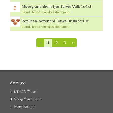
Meergranenbolletjes Tarwe Volk
1x4 st
brood
brood
bolletjes kleinbrood
/
/
Rozijnen-notenbol Tarwe Bruin
5x1 st
brood
brood
bolletjes kleinbrood
/
/
«
1
2
3
»
Service
Mijn BD-Totaal
Vraag & antwoord
Klant worden