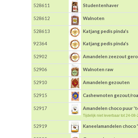
528611
Studentenhaver
528612
Walnoten
528613
Katjang pedis pinda's
92364
Katjang pedis pinda's
52902
Amandelen zeezout gero
52906
Walnoten raw
52910
Amandelen gezouten
52915
Cashewnoten gezout/roa
52917
Amandelen choco puur 't
Tijdelijk niet leverbaar tot 24-08
52919
Kaneelamandelen choco '