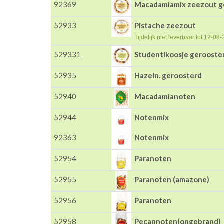
92369
Macadamiamix zeezout g
52933
Pistache zeezout
Tijdelijk niet leverbaar tot 12-08
529331
Studentikoosje gerooste
52935
Hazeln. geroosterd
52940
Macadamianoten
52944
Notenmix
92363
Notenmix
52954
Paranoten
52955
Paranoten (amazone)
52956
Paranoten
52958
Pecannoten(ongebrand)