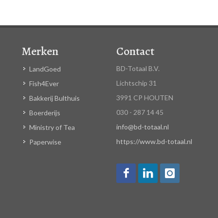
Merken
Contact
BD-Totaal B.V.
LandGoed
Lichtschip 31
Fish4Ever
3991 CP HOUTEN
Bakkerij Bulthuis
030 - 287 14 45
Boerderijs
info@bd-totaal.nl
Ministry of Tea
https://www.bd-totaal.nl
Paperwise