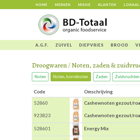
HOME
MERKEN
MISSIE
KLANTEN
LOKAAL
A.G.F.
ZUIVEL
DIEPVRIES
BROOD
V
Droogwaren
/
Noten, zaden & zuidvru
Noten
Noten, borrelnoten
Zaden
Zuidvruchten
Code
Omschrijving
52860
Cashewnoten gezout/roa
923823
Cashewnoten gezout/roa
528601
Energy Mix