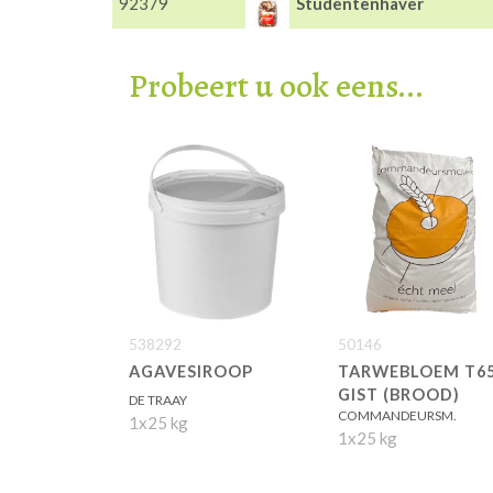
92379
Studentenhaver
Probeert u ook eens...
538292
50146
AGAVESIROOP
TARWEBLOEM T6
GIST (BROOD)
DE TRAAY
COMMANDEURSM.
1x25 kg
1x25 kg