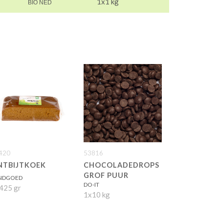
1x1 kg
BIO NED
420
53816
NTBIJTKOEK
CHOCOLADEDROPS
GROF PUUR
NDGOED
DO-IT
425 gr
1x10 kg