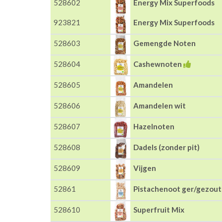
528602
Energy Mix Superfoods
923821
Energy Mix Superfoods
528603
Gemengde Noten
528604
Cashewnoten
528605
Amandelen
528606
Amandelen wit
528607
Hazelnoten
528608
Dadels (zonder pit)
528609
Vijgen
52861
Pistachenoot ger/gezou
528610
Superfruit Mix