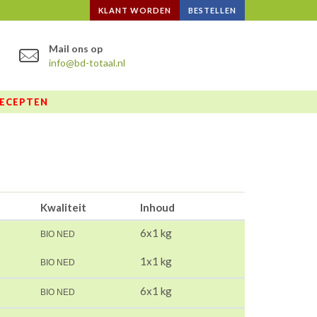
KLANT WORDEN
BESTELLEN
Mail ons op
info@bd-totaal.nl
ECEPTEN
Kwaliteit
Inhoud
6x1 kg
BIO NED
1x1 kg
BIO NED
6x1 kg
BIO NED