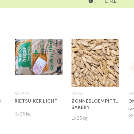
D.N.B.
539275
52565
58
5
RIETSUIKER LIGHT
ZONNEBLOEMPITTEN
O
BAKERY
LA
1x25 kg
6x
1x25 kg