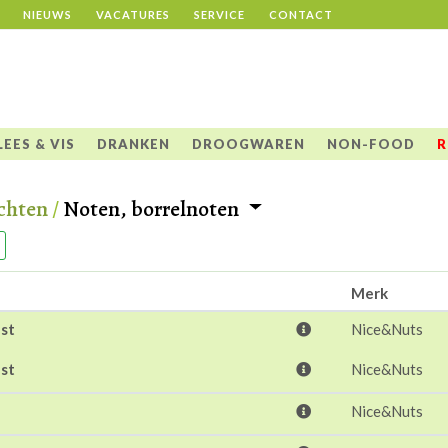
NIEUWS
VACATURES
SERVICE
CONTACT
LEES & VIS
DRANKEN
DROOGWAREN
NON-FOOD
R
chten
/
Noten, borrelnoten
Merk
st
Nice&Nuts
st
Nice&Nuts
Nice&Nuts