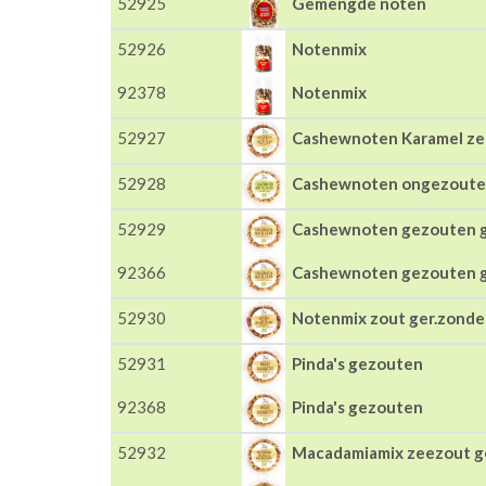
52925
Gemengde noten
52926
Notenmix
92378
Notenmix
52927
Cashewnoten Karamel z
52928
Cashewnoten ongezoute
52929
Cashewnoten gezouten g
92366
Cashewnoten gezouten g
52930
Notenmix zout ger.zonde
52931
Pinda's gezouten
92368
Pinda's gezouten
52932
Macadamiamix zeezout g