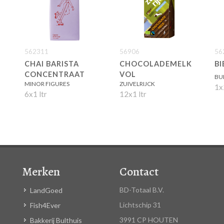
562311
56906
56
CHAI BARISTA
CHOCOLADEMELK
BI
CONCENTRAAT
VOL
BU
MINOR FIGURES
ZUIVELRIJCK
1x
6x1 ltr
12x1 ltr
Merken
Contact
BD-Totaal B.V.
LandGoed
Lichtschip 31
Fish4Ever
3991 CP HOUTEN
Bakkerij Bulthuis