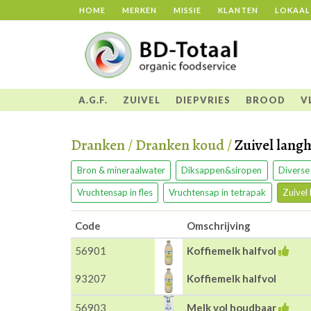
HOME
MERKEN
MISSIE
KLANTEN
LOKAAL
A.G.F.
ZUIVEL
DIEPVRIES
BROOD
V
Dranken
/
Dranken koud
/
Zuivel lang
Bron & mineraalwater
Diksappen&siropen
Diverse
Vruchtensap in fles
Vruchtensap in tetrapak
Zuivel
Code
Omschrijving
56901
Koffiemelk halfvol
93207
Koffiemelk halfvol
56903
Melk vol houdbaar