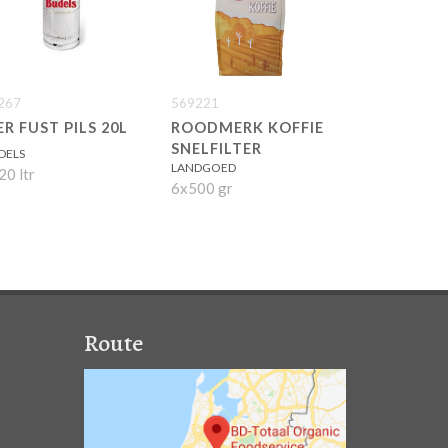
267
569221
ER FUST PILS 20L
ROODMERK KOFFIE
SNELFILTER
DELS
LANDGOED
20 ltr
6x500 gr
Route