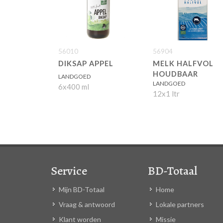
56010
56904
DIKSAP APPEL
MELK HALFVOL
HOUDBAAR
LANDGOED
LANDGOED
6x400 ml
12x1 ltr
Service
BD-Totaal
Mijn BD-Totaal
Home
Vraag & antwoord
Lokale partners
Klant worden
Missie