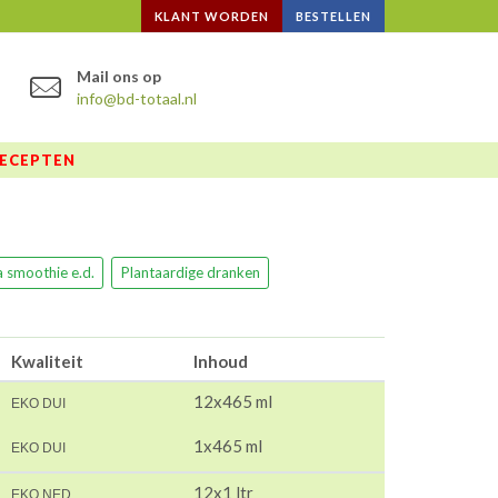
KLANT WORDEN
BESTELLEN
Mail ons op
info@bd-totaal.nl
ECEPTEN
smoothie e.d.
Plantaardige dranken
Kwaliteit
Inhoud
12x465 ml
EKO DUI
1x465 ml
EKO DUI
12x1 ltr
EKO NED