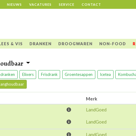
NIEUWS
VACATURES
SERVICE
CONTACT
LEES & VIS
DRANKEN
DROOGWAREN
NON-FOOD
R
houdbaar
 dranken
Elixers
Frisdrank
Groentesappen
Icetea
Kombucha 
 langhoudbaar
Merk
LandGoed
LandGoed
LandGoed