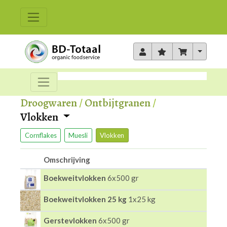
Toggle 
Droogwaren
/
Ontbijtgranen
/
Vlokken
Cornflakes
Muesli
Vlokken
Omschrijving
Boekweitvlokken
6x500 gr
Boekweitvlokken 25 kg
1x25 kg
Gerstevlokken
6x500 gr