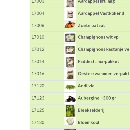
17003
Aardappel kruimig
17004
Aardappel Vastkokend
17008
Zoete bataat
17010
Champignons wit vp
17012
Champignons kastanje ve
17014
Paddest. mix-pakket
17016
Oesterzwammen verpakt
17120
Andijvie
17123
Aubergine ~300 gr
17125
Bleekselderij
17130
Bloemkool