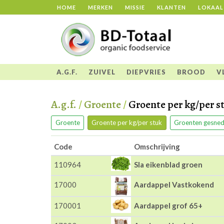
HOME
MERKEN
MISSIE
KLANTEN
LOKAAL
A.G.F.
ZUIVEL
DIEPVRIES
BROOD
V
A.g.f.
/
Groente
/
Groente per kg/per s
Groente
Groente per kg/per stuk
Groenten gesned
Code
Omschrijving
110964
Sla eikenblad groen
17000
Aardappel Vastkokend
170001
Aardappel grof 65+