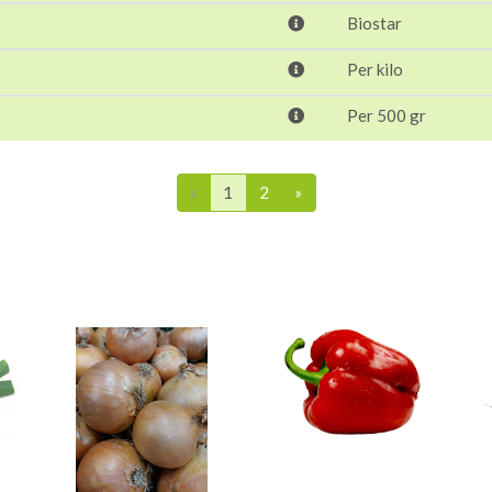
Biostar
Per kilo
Per 500 gr
«
1
2
»