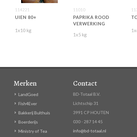
114221
11010
11
UIEN 80+
PAPRIKA ROOD
T
VERWERKING
1x10 kg
1x
1x5 kg
Merken
Contact
BD-Totaal B.V.
LandGoed
Lichtschip 31
Fish4Ever
3991 CP HOUTEN
Bakkerij Bulthuis
030 - 287 14 45
Boerderijs
info@bd-totaal.nl
Ministry of Tea