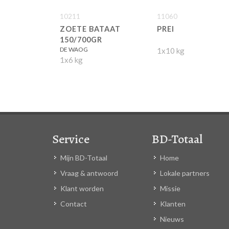
10211
11060
ZOETE BATAAT
PREI
150/700GR
DE WAOG
1x10 kg
1x6 kg
Service
BD-Totaal
Mijn BD-Totaal
Home
Vraag & antwoord
Lokale partners
Klant worden
Missie
Contact
Klanten
Nieuws