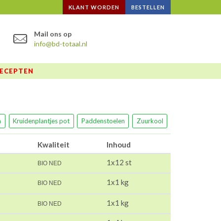
KLANT WORDEN
BESTELLEN
Mail ons op
info@bd-totaal.nl
ECEPTEN
n
Kruidenplantjes pot
Paddenstoelen
Zuurkool
Kwaliteit
Inhoud
1x12 st
BIO NED
1x1 kg
BIO NED
1x1 kg
BIO NED