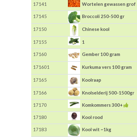
17141
Wortelen gewassen gro
17145
Broccoli 250-500 gr
17150
Chinese kool
17155
1
17160
Gember 100 gram
171601
Kurkuma vers 100 gram
17165
Koolraap
17166
Knolselderij 500-1500gr
17170
Komkommers 300+
17180
Kool rood
17183
Kool wit ~1kg