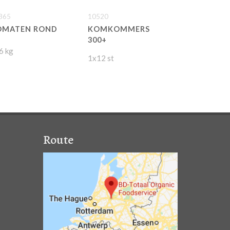
365
10520
OMATEN ROND
KOMKOMMERS
300+
6 kg
1x12 st
Route