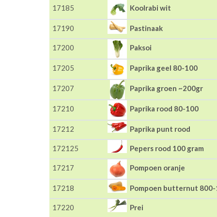
17185
Koolrabi wit
17190
Pastinaak
17200
Paksoi
17205
Paprika geel 80-100
17207
Paprika groen ~200gr
17210
Paprika rood 80-100
17212
Paprika punt rood
172125
Pepers rood 100 gram
17217
Pompoen oranje
17218
Pompoen butternut 800-
17220
Prei