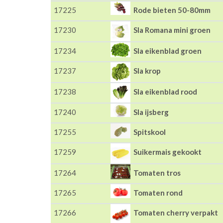
17225
Rode bieten 50-80mm
17230
Sla Romana mini groen
17234
Sla eikenblad groen
17237
Sla krop
17238
Sla eikenblad rood
17240
Sla ijsberg
17255
Spitskool
17259
Suikermais gekookt
17264
Tomaten tros
17265
Tomaten rond
17266
Tomaten cherry verpakt