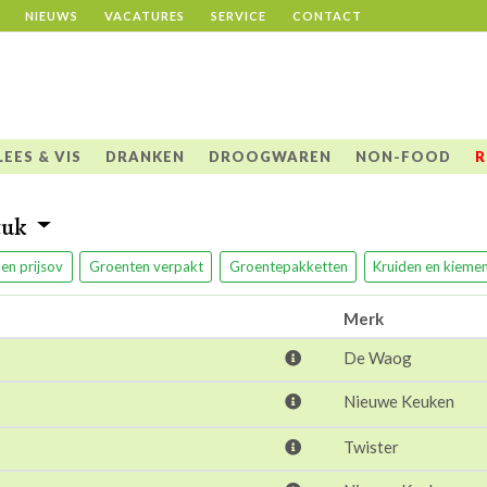
NIEUWS
VACATURES
SERVICE
CONTACT
LEES & VIS
DRANKEN
DROOGWAREN
NON-FOOD
R
tuk
en prijsov
Groenten verpakt
Groentepakketten
Kruiden en kieme
Merk
De Waog
Nieuwe Keuken
Twister