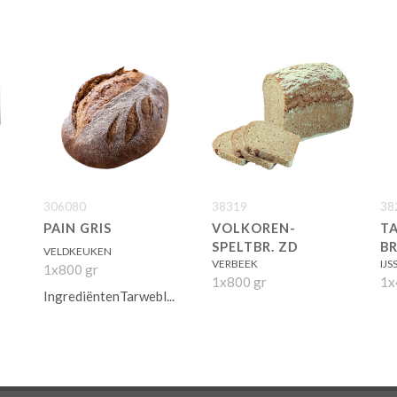
306080
38319
38
PAIN GRIS
VOLKOREN-
T
SPELTBR. ZD
B
VELDKEUKEN
VERBEEK
IJ
1x800 gr
1x800 gr
1x
IngrediëntenTarwebl...