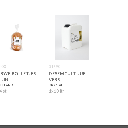
200
31690
ARWE BOLLETJES
DESEMCULTUUR
RUIN
VERS
SSELLAND
BIOREAL
4 st
1x10 ltr