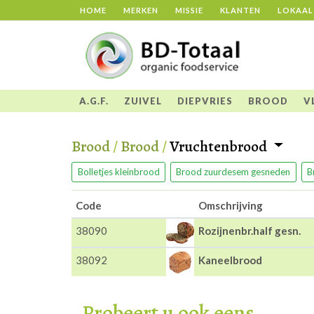
HOME
MERKEN
MISSIE
KLANTEN
LOKAAL
A.G.F.
ZUIVEL
DIEPVRIES
BROOD
V
Brood
/
Brood
/
Vruchtenbrood
Bolletjes kleinbrood
Brood zuurdesem gesneden
B
Code
Omschrijving
38090
Rozijnenbr.half gesn.
38092
Kaneelbrood
Probeert u ook eens...