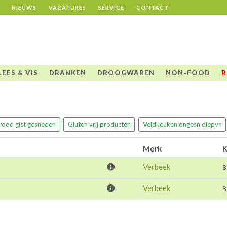
NIEUWS
VACATURES
SERVICE
CONTACT
LEES & VIS
DRANKEN
DROOGWAREN
NON-FOOD
R
rood gist gesneden
Gluten vrij producten
Veldkeuken ongesn.diepvr.
Merk
K
Verbeek
B
Verbeek
B