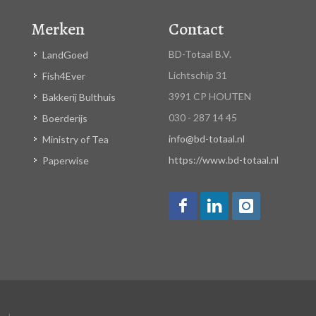
Merken
Contact
BD-Totaal B.V.
LandGoed
Lichtschip 31
Fish4Ever
3991 CP HOUTEN
Bakkerij Bulthuis
030 - 287 14 45
Boerderijs
info@bd-totaal.nl
Ministry of Tea
https://www.bd-totaal.nl
Paperwise