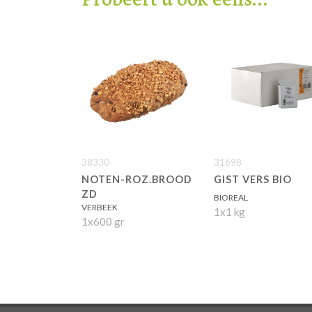
38330
31698
NOTEN-ROZ.BROOD
GIST VERS BIO
ZD
BIOREAL
VERBEEK
1x1 kg
1x600 gr