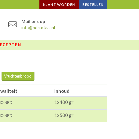
KLANT WORDEN
BESTELLEN
Mail ons op
info@bd-totaal.nl
ECEPTEN
Vruchtenbrood
waliteit
Inhoud
1x400 gr
IO NED
1x500 gr
IO NED