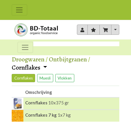
Toggle 
Droogwaren
/
Ontbijtgranen
/
Cornflakes
Cornflakes
Muesli
Vlokken
Omschrijving
Cornflakes
10x375 gr
Cornflakes 7 kg
1x7 kg