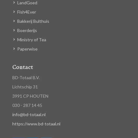
LandGoed
Fish4Ever
Bakkerij Bulthuis
Boerderijs
Ministry of Tea
Paperwise
Contact
BD-Totaal B.V.
Lichtschip 31
3991 CP HOUTEN
030 - 287 14 45
info@bd-totaal.nl
https://www.bd-totaal.nl