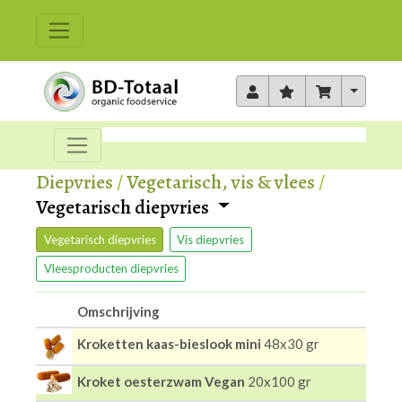
Toggle 
Diepvries
/
Vegetarisch, vis & vlees
/
Vegetarisch diepvries
Vegetarisch diepvries
Vis diepvries
Vleesproducten diepvries
Omschrijving
Kroketten kaas-bieslook mini
48x30 gr
Kroket oesterzwam Vegan
20x100 gr