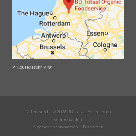
Routebeschrijving
Auteursrecht © 2026 BD-Totaal Alle rechten
voorbehouden
Algemene voorwaarden
/
Disclaimer