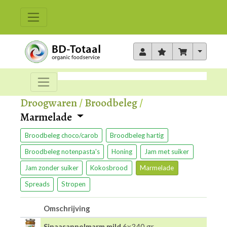
Toggle 
Droogwaren
/
Broodbeleg
/
Marmelade
Broodbeleg choco/carob
Broodbeleg hartig
Broodbeleg notenpasta's
Honing
Jam met suiker
Jam zonder suiker
Kokosbrood
Marmelade
Spreads
Stropen
Omschrijving
Sinaasappelmarm.mild
6x340 gr