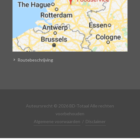
Routebeschrijving
Auteursrecht © 2026 BD-Totaal Alle rechten
voorbehouden
Algemene voorwaarden
/
Disclaimer