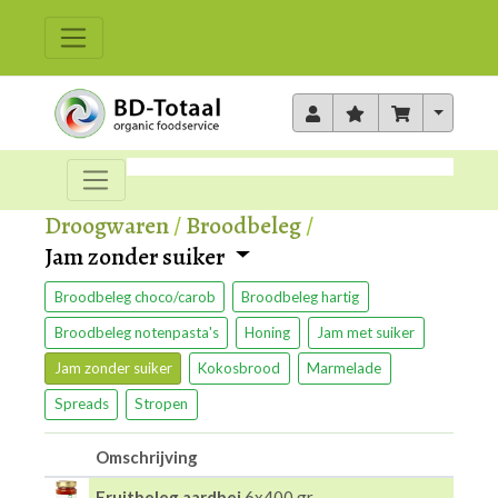
Toggle 
Droogwaren
/
Broodbeleg
/
Jam zonder suiker
Broodbeleg choco/carob
Broodbeleg hartig
Broodbeleg notenpasta's
Honing
Jam met suiker
Jam zonder suiker
Kokosbrood
Marmelade
Spreads
Stropen
Omschrijving
Fruitbeleg aardbei
6x400 gr