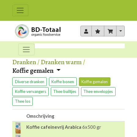
Toggle 
Dranken
/
Dranken warm
/
Koffie gemalen
Diverse dranken
Koffie bonen
Koffie gemalen
Koffie vervangers
Thee builtjes
Thee envelopjes
Thee los
Omschrijving
Koffie cafeinevrij Arabica
6x500 gr