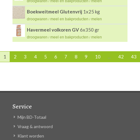
droogwaren
meel en bakproducten
melen
/
/
Boekweitmeel Glutenvrij
1x25 kg
droogwaren
meel en bakproducten
melen
/
/
Havermeel volkoren GV
6x350 gr
droogwaren
meel en bakproducten
melen
/
/
1
2
3
4
5
6
7
8
9
10
...
42
43
Service
Mijn BD-Totaal
Vraag & antwoord
Klant worden