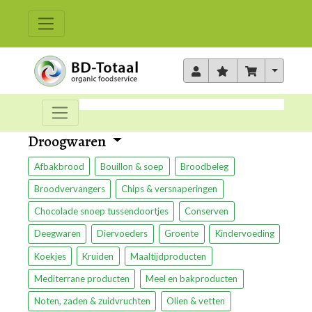
Toggle 
Droogwaren
Afbakbrood
Bouillon & soep
Broodbeleg
Broodvervangers
Chips & versnaperingen
Chocolade snoep tussendoortjes
Conserven
Deegwaren
Diervoeders
Groente
Kindervoeding
Koekjes
Kruiden
Maaltijdproducten
Mediterrane producten
Meel en bakproducten
Noten, zaden & zuidvruchten
Olien & vetten