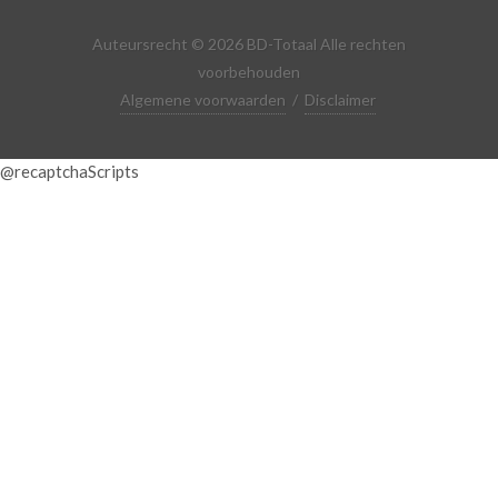
Auteursrecht © 2026 BD-Totaal Alle rechten
voorbehouden
Algemene voorwaarden
/
Disclaimer
@recaptchaScripts