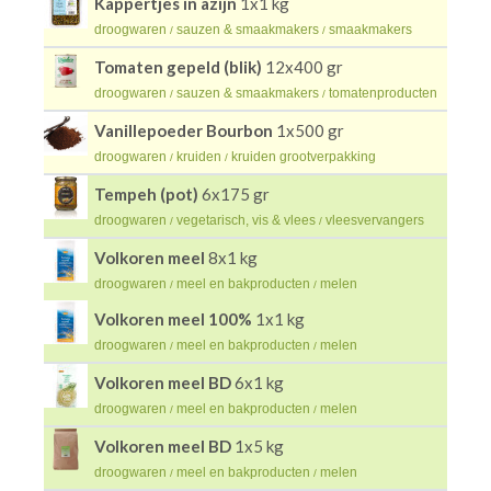
Kappertjes in azijn
1x1 kg
droogwaren
sauzen & smaakmakers
smaakmakers
/
/
Tomaten gepeld (blik)
12x400 gr
droogwaren
sauzen & smaakmakers
tomatenproducten
/
/
Vanillepoeder Bourbon
1x500 gr
droogwaren
kruiden
kruiden grootverpakking
/
/
Tempeh (pot)
6x175 gr
droogwaren
vegetarisch, vis & vlees
vleesvervangers
/
/
Volkoren meel
8x1 kg
droogwaren
meel en bakproducten
melen
/
/
Volkoren meel 100%
1x1 kg
droogwaren
meel en bakproducten
melen
/
/
Volkoren meel BD
6x1 kg
droogwaren
meel en bakproducten
melen
/
/
Volkoren meel BD
1x5 kg
droogwaren
meel en bakproducten
melen
/
/