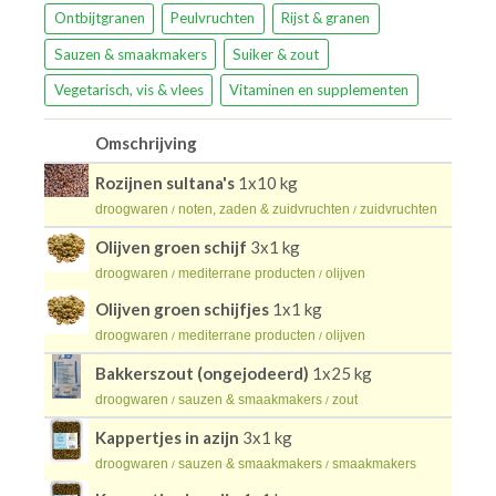
Ontbijtgranen
Peulvruchten
Rijst & granen
Sauzen & smaakmakers
Suiker & zout
Vegetarisch, vis & vlees
Vitaminen en supplementen
Omschrijving
Rozijnen sultana's
1x10 kg
droogwaren
noten, zaden & zuidvruchten
zuidvruchten
/
/
Olijven groen schijf
3x1 kg
droogwaren
mediterrane producten
olijven
/
/
Olijven groen schijfjes
1x1 kg
droogwaren
mediterrane producten
olijven
/
/
Bakkerszout (ongejodeerd)
1x25 kg
droogwaren
sauzen & smaakmakers
zout
/
/
Kappertjes in azijn
3x1 kg
droogwaren
sauzen & smaakmakers
smaakmakers
/
/