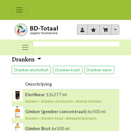
Toggle 
Dranken
Dranken alcoholisch
Dranken koud
Dranken warm
Omschrijving
Eierlikeur
12x277 ml
dranken
dranken alcoholisch
diverse dranken
/
/
Gimber (gember concentraat)
6x500 ml
dranken
dranken koud
diksappen&siropen
/
/
Gimber Brut
6x500 ml