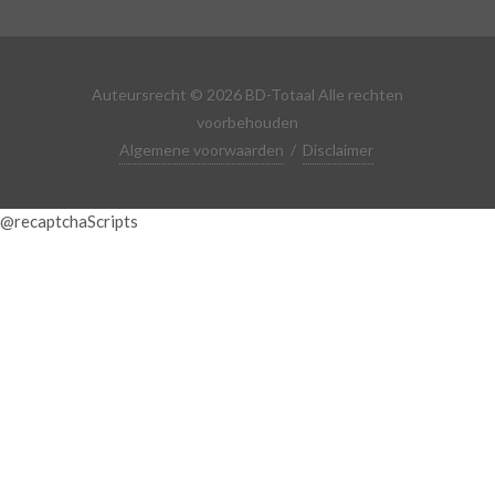
Auteursrecht © 2026 BD-Totaal Alle rechten
voorbehouden
Algemene voorwaarden
/
Disclaimer
@recaptchaScripts