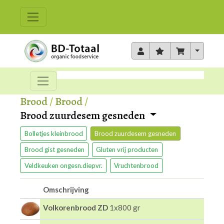
Toggle 
Brood
/
Brood
/
Brood zuurdesem gesneden
Bolletjes kleinbrood
Brood zuurdesem gesneden
Brood gist gesneden
Gluten vrij producten
Veldkeuken ongesn.diepvr.
Vruchtenbrood
Omschrijving
Volkorenbrood ZD
1x800 gr