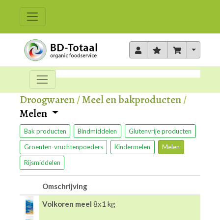
Toggle 
Droogwaren
/
Meel en bakproducten
/
Melen
Bak producten
Bindmiddelen
Glutenvrije producten
Groenten-vruchtenpoeders
Kindermelen
Melen
Rijsmiddelen
Omschrijving
Volkoren meel
8x1 kg