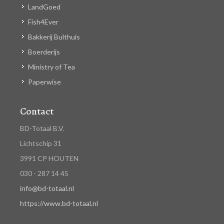
LandGoed
Fish4Ever
Bakkerij Bulthuis
Boerderijs
Ministry of Tea
Paperwise
Contact
BD-Totaal B.V.
Lichtschip 31
3991 CP HOUTEN
030 - 287 14 45
info@bd-totaal.nl
https://www.bd-totaal.nl