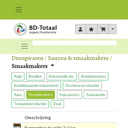
Toggle 
Droogwaren
/
Sauzen & smaakmakers
/
Smaakmakers
Azijn
Bouillon
Kokosmelk etc.
Kruidenmolens
Kruidensauzen indonesisch
Oosterse producten
Saus
Smaakmakers
Soja pasta's
Sojasauzen
Tomatenproducten
Zout
Omschrijving
Kappertjes in azijn
3x1 kg