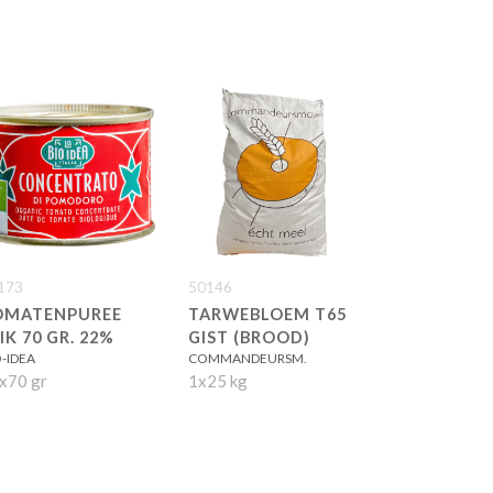
173
50146
OMATENPUREE
TARWEBLOEM T65
IK 70 GR. 22%
GIST (BROOD)
O-IDEA
COMMANDEURSM.
x70 gr
1x25 kg