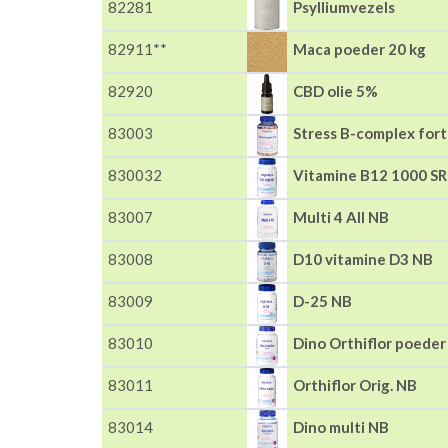
82281
Psylliumvezels
82911**
Maca poeder 20 kg
82920
CBD olie 5%
83003
Stress B-complex for
830032
Vitamine B12 1000 SR
83007
Multi 4 All NB
83008
D10 vitamine D3 NB
83009
D-25 NB
83010
Dino Orthiflor poeder
83011
Orthiflor Orig. NB
83014
Dino multi NB