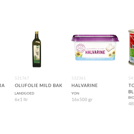
531767
532361
54
RA
OLIJFOLIE MILD BAK
HALVARINE
T
BL
LANDGOED
YON
BI
6x1 ltr
16x500 gr
48