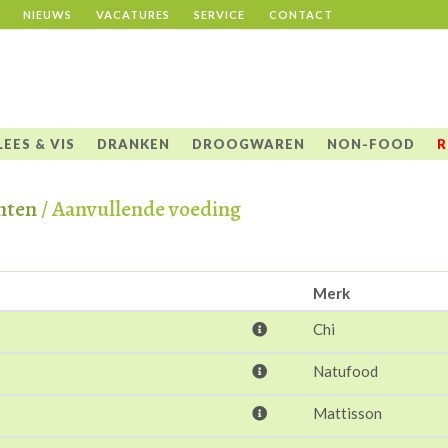
NIEUWS
VACATURES
SERVICE
CONTACT
LEES & VIS
DRANKEN
DROOGWAREN
NON-FOOD
R
nten
/ Aanvullende voeding
Merk
Chi
Natufood
Mattisson