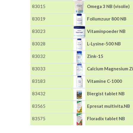
83015
Omega 3 NB (visolie)
83019
Foliumzuur 800 NB
83023
Vitaminpoeder NB
83028
L-Lysine-500 NB
83032
Zink-15
83033
Calcium Magnesium Z
83183
Vitamine C-1000
83432
Biergist tablet NB
83565
Epresat multivita.NB
83575
Floradix tablet NB