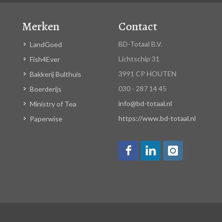
Merken
Contact
BD-Totaal B.V.
LandGoed
Lichtschip 31
Fish4Ever
3991 CP HOUTEN
Bakkerij Bulthuis
030 - 287 14 45
Boerderijs
info@bd-totaal.nl
Ministry of Tea
https://www.bd-totaal.nl
Paperwise