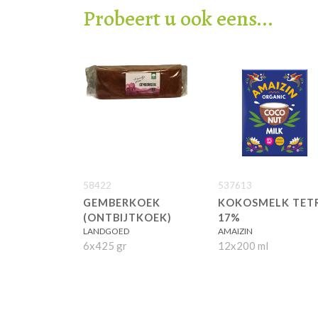
Probeert u ook eens...
58422
537613
GEMBERKOEK
KOKOSMELK TET
(ONTBIJTKOEK)
17%
LANDGOED
AMAIZIN
6x425 gr
12x200 ml