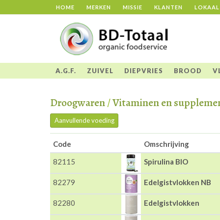
HOME
MERKEN
MISSIE
KLANTEN
LOKAAL
A.G.F.
ZUIVEL
DIEPVRIES
BROOD
V
Droogwaren
/
Vitaminen en suppleme
Aanvullende voeding
Code
Omschrijving
82115
Spirulina BIO
82279
Edelgistvlokken NB
82280
Edelgistvlokken