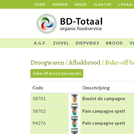
HOME
MERKEN
MISSIE
KLANTEN
LOKAAL
A.G.F.
ZUIVEL
DIEPVRIES
BROOD
V
Droogwaren
/
Afbakbrood
/ Bake-off 
Bake-off brood gasverpakt
Code
Omschrijving
58701
Boulot de campagne
58702
Pain campagne spelt
94276
Pain campagne spelt