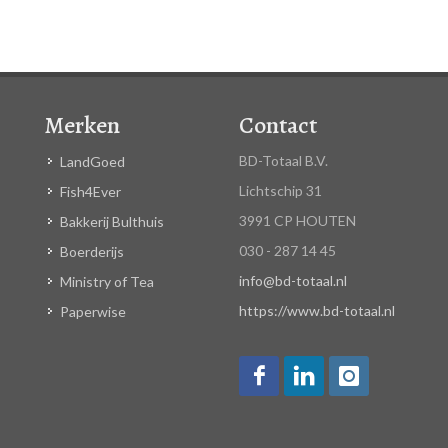
Merken
Contact
BD-Totaal B.V.
LandGoed
Lichtschip 31
Fish4Ever
3991 CP HOUTEN
Bakkerij Bulthuis
030 - 287 14 45
Boerderijs
info@bd-totaal.nl
Ministry of Tea
https://www.bd-totaal.nl
Paperwise