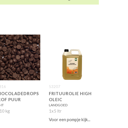
816
53207
HOCOLADEDROPS
FRITUUROLIE HIGH
ROF PUUR
OLEIC
-IT
LANDGOED
10 kg
1x5 ltr
Voor een pompje kijk...