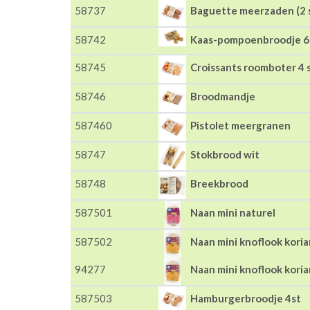
58737
Baguette meerzaden (2 
58742
Kaas-pompoenbroodje 6
58745
Croissants roomboter 4 
58746
Broodmandje
587460
Pistolet meergranen
58747
Stokbrood wit
58748
Breekbrood
587501
Naan mini naturel
587502
Naan mini knoflook kori
94277
Naan mini knoflook kori
587503
Hamburgerbroodje 4st