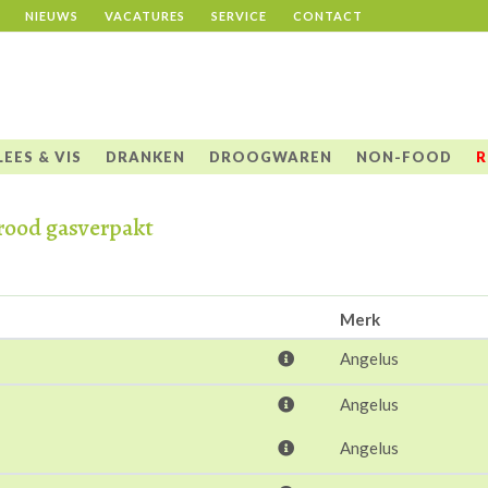
NIEUWS
VACATURES
SERVICE
CONTACT
LEES & VIS
DRANKEN
DROOGWAREN
NON-FOOD
R
brood gasverpakt
Merk
Angelus
Angelus
Angelus