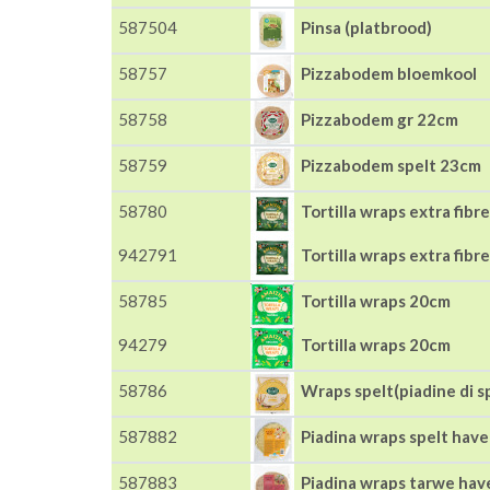
587504
Pinsa (platbrood)
58757
Pizzabodem bloemkool
58758
Pizzabodem gr 22cm
58759
Pizzabodem spelt 23cm
58780
Tortilla wraps extra fibr
942791
Tortilla wraps extra fibr
58785
Tortilla wraps 20cm
94279
Tortilla wraps 20cm
58786
Wraps spelt(piadine di s
587882
Piadina wraps spelt have
587883
Piadina wraps tarwe hav