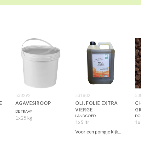
538292
531802
53
E
AGAVESIROOP
OLIJFOLIE EXTRA
C
VIERGE
G
DE TRAAY
LANDGOED
DO
1x25 kg
1x5 ltr
1x
Voor een pompje kijk...