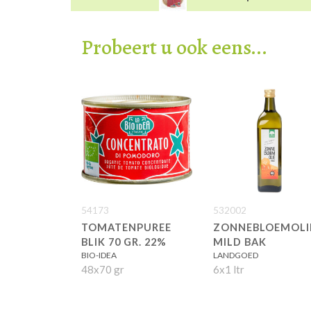
Probeert u ook eens...
54173
532002
TOMATENPUREE
ZONNEBLOEMOLI
BLIK 70 GR. 22%
MILD BAK
BIO-IDEA
LANDGOED
48x70 gr
6x1 ltr