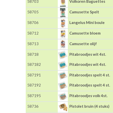
58703
Volkoren Baguettes
58705
Camusette Spelt
58706
Langelus Mini boule
58712
Camusette bloem
58713
Camusette olijf
58718
Pitabroodjes wit 4st.
587182
Pitabroodjes wit 4st.
587191
Pitabroodjes spelt 4 st.
587192
Pitabroodjes spelt 4 st.
587195
Pitabroodjes volk 4st.
58736
Pistolet bruin (4 stuks)