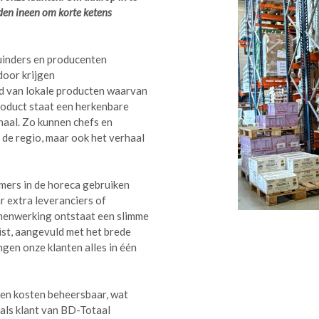
den ineen om korte ketens
uinders en producenten
door krijgen
 van lokale producten waarvan
product staat een herkenbare
haal. Zo kunnen chefs en
 de regio, maar ook het verhaal
emers in de horeca gebruiken
r extra leveranciers of
amenwerking ontstaat een slimme
ist, aangevuld met het brede
gen onze klanten alles in één
ven kosten beheersbaar, wat
 als klant van BD-Totaal