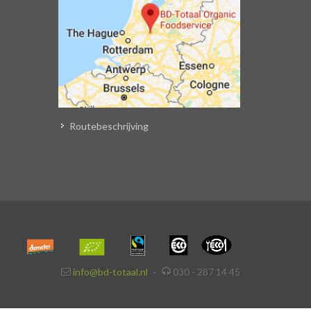
Routebeschrijving
info@bd-totaal.nl
·
030 - 287 14 45