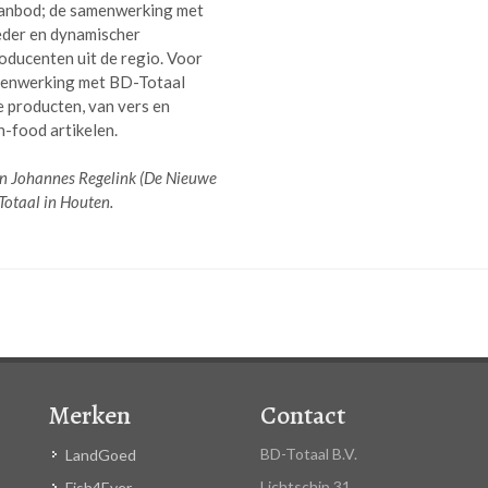
e aanbod; de samenwerking met
eder en dynamischer
oducenten uit de regio. Voor
menwerking met BD-Totaal
 producten, van vers en
-food artikelen.
 en Johannes Regelink (De Nieuwe
Totaal in Houten.
Merken
Contact
BD-Totaal B.V.
LandGoed
Lichtschip 31
Fish4Ever