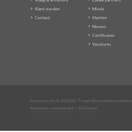
Klant worden
Missie
Contact
Klanten
Nieuws
Certificaten
Vacatures
Auteursrecht © 2026 BD-Totaal Alle rechten voorbeh
Algemene voorwaarden
/
Disclaimer