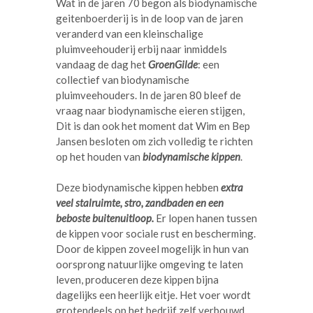
Wat in de jaren 70 begon als biodynamische
geitenboerderij is in de loop van de jaren
veranderd van een kleinschalige
pluimveehouderij erbij naar inmiddels
vandaag de dag het
GroenGilde
: een
collectief van biodynamische
pluimveehouders. In de jaren 80 bleef de
vraag naar biodynamische eieren stijgen,
Dit is dan ook het moment dat Wim en Bep
Jansen besloten om zich volledig te richten
op het houden van
biodynamische kippen
.
Deze biodynamische kippen hebben
extra
veel stalruimte, stro, zandbaden en een
beboste buitenuitloop.
Er lopen hanen tussen
de kippen voor sociale rust en bescherming.
Door de kippen zoveel mogelijk in hun van
oorsprong natuurlijke omgeving te laten
leven, produceren deze kippen bijna
dagelijks een heerlijk eitje. Het voer wordt
grotendeels op het bedrijf zelf verbouwd