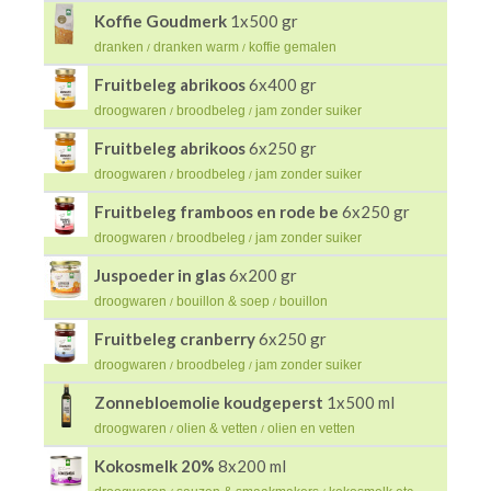
Koffie Goudmerk
1x500 gr
dranken
dranken warm
koffie gemalen
/
/
Fruitbeleg abrikoos
6x400 gr
droogwaren
broodbeleg
jam zonder suiker
/
/
Fruitbeleg abrikoos
6x250 gr
droogwaren
broodbeleg
jam zonder suiker
/
/
Fruitbeleg framboos en rode be
6x250 gr
droogwaren
broodbeleg
jam zonder suiker
/
/
Juspoeder in glas
6x200 gr
droogwaren
bouillon & soep
bouillon
/
/
Fruitbeleg cranberry
6x250 gr
droogwaren
broodbeleg
jam zonder suiker
/
/
Zonnebloemolie koudgeperst
1x500 ml
droogwaren
olien & vetten
olien en vetten
/
/
Kokosmelk 20%
8x200 ml