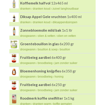
Koffiemelk halfvol
12x465 ml
dranken
dranken koud
zuivel langhoudbaar
/
/
Diksap Appel Gele vruchten
1x400 ml
dranken
dranken koud
diksappen&siropen
/
/
Zonnebloemolie mild bak
1x1 ltr
droogwaren
olien & vetten
olien en vetten
/
/
Groentebouillon in glas
6x200 gr
droogwaren
bouillon & soep
bouillon
/
/
Fruitbeleg aardbei
6x400 gr
droogwaren
broodbeleg
jam zonder suiker
/
/
Bloemenhoning knijpfles
6x350 gr
droogwaren
broodbeleg
honing
/
/
Fruitbeleg aardbei
6x250 gr
droogwaren
broodbeleg
jam zonder suiker
/
/
Roodmerk koffie snelfilter
1x1 kg
dranken
dranken warm
koffie gemalen
/
/