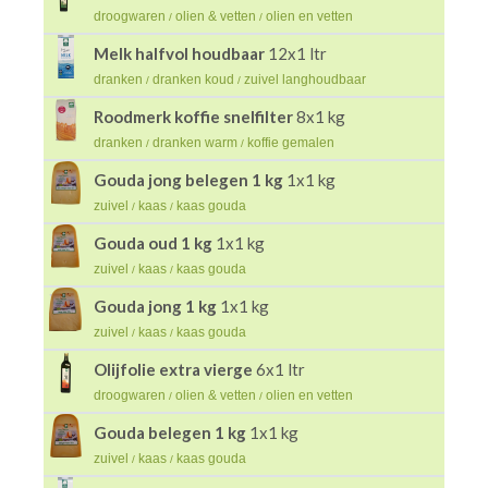
droogwaren
olien & vetten
olien en vetten
/
/
Melk halfvol houdbaar
12x1 ltr
dranken
dranken koud
zuivel langhoudbaar
/
/
Roodmerk koffie snelfilter
8x1 kg
dranken
dranken warm
koffie gemalen
/
/
Gouda jong belegen 1 kg
1x1 kg
zuivel
kaas
kaas gouda
/
/
Gouda oud 1 kg
1x1 kg
zuivel
kaas
kaas gouda
/
/
Gouda jong 1 kg
1x1 kg
zuivel
kaas
kaas gouda
/
/
Olijfolie extra vierge
6x1 ltr
droogwaren
olien & vetten
olien en vetten
/
/
Gouda belegen 1 kg
1x1 kg
zuivel
kaas
kaas gouda
/
/