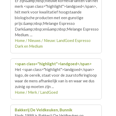
Er zijn&amp;nbsp;nieuwe koffievarianten van het
merk <span class="highlight">
landgoed
</span>,
hét merk voor kwalitatief hoogstaande
biologische producten met een gunstige
prijs:&amp;nbsp;Melange Espresso
Dark&amp;nbsp;en&amp;nbsp;Melange Espresso
Medium. ...
Home / Nieuws / Nieuw: LandGoed Espresso
Dark en Medium
<span class="highlight">
landgoed
</span>
Het <span class="highlight">
landgoed
</span>
logo, de oereik, staat voor de zuurstofkringloop
waar de mens afhankelijk van is en waar we dus
zuinig op moeten zijn ...
Home / Merk / LandGoed
Bakkerij De Veldkeuken, Bunnik
Sinds 1999 is Bakkerij De Veldkeuken op