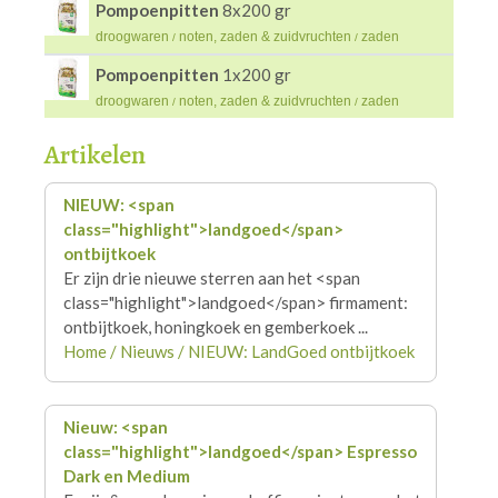
Pompoenpitten
8x200 gr
droogwaren
noten, zaden & zuidvruchten
zaden
/
/
Pompoenpitten
1x200 gr
droogwaren
noten, zaden & zuidvruchten
zaden
/
/
Artikelen
NIEUW: <span
class="highlight">
landgoed
</span>
ontbijtkoek
Er zijn drie nieuwe sterren aan het <span
class="highlight">
landgoed
</span> firmament:
ontbijtkoek, honingkoek en gemberkoek ...
Home / Nieuws / NIEUW: LandGoed ontbijtkoek
Nieuw: <span
class="highlight">
landgoed
</span> Espresso
Dark en Medium