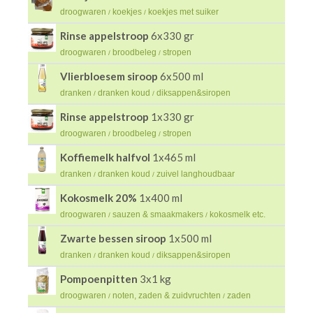
droogwaren
koekjes
koekjes met suiker
/
/
Rinse appelstroop
6x330 gr
droogwaren
broodbeleg
stropen
/
/
Vlierbloesem siroop
6x500 ml
dranken
dranken koud
diksappen&siropen
/
/
Rinse appelstroop
1x330 gr
droogwaren
broodbeleg
stropen
/
/
Koffiemelk halfvol
1x465 ml
dranken
dranken koud
zuivel langhoudbaar
/
/
Kokosmelk 20%
1x400 ml
droogwaren
sauzen & smaakmakers
kokosmelk etc.
/
/
Zwarte bessen siroop
1x500 ml
dranken
dranken koud
diksappen&siropen
/
/
Pompoenpitten
3x1 kg
droogwaren
noten, zaden & zuidvruchten
zaden
/
/