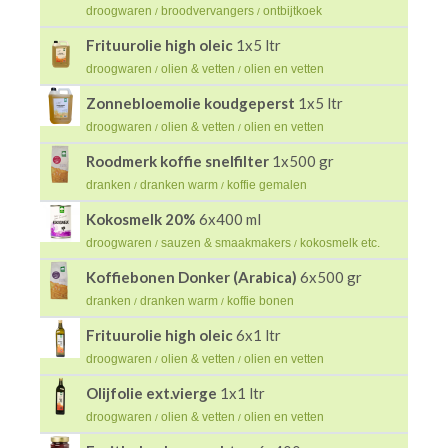
droogwaren
broodvervangers
ontbijtkoek
/
/
Frituurolie high oleic
1x5 ltr
droogwaren
olien & vetten
olien en vetten
/
/
Zonnebloemolie koudgeperst
1x5 ltr
droogwaren
olien & vetten
olien en vetten
/
/
Roodmerk koffie snelfilter
1x500 gr
dranken
dranken warm
koffie gemalen
/
/
Kokosmelk 20%
6x400 ml
droogwaren
sauzen & smaakmakers
kokosmelk etc.
/
/
Koffiebonen Donker (Arabica)
6x500 gr
dranken
dranken warm
koffie bonen
/
/
Frituurolie high oleic
6x1 ltr
droogwaren
olien & vetten
olien en vetten
/
/
Olijfolie ext.vierge
1x1 ltr
droogwaren
olien & vetten
olien en vetten
/
/