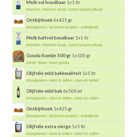
Melk vol houdbaar
1x1 ltr
dranken
dranken koud
zuivel langhoudbaar
/
/
Ontbijtkoek
6x425 gr
droogwaren
broodvervangers
ontbijtkoek
/
/
Melk halfvol houdbaar
1x1 ltr
dranken
dranken koud
zuivel langhoudbaar
/
/
Gouda Komijn 500 gr
1x500 gr
zuivel
kaas
kaas gouda
/
/
Olijfolie mild bakkwaliteit
1x5 ltr
droogwaren
olien & vetten
olien en vetten
/
/
Olijfolie mild bak
6x500 ml
droogwaren
olien & vetten
olien en vetten
/
/
Ontbijtkoek
1x425 gr
droogwaren
broodvervangers
ontbijtkoek
/
/
Olijfolie extra vierge
1x5 ltr
droogwaren
olien & vetten
olien en vetten
/
/