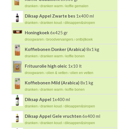
dranken
dranken warm
koffie gemalen
/
/
Diksap Appel Zwarte bes
1x400 ml
dranken
dranken koud
diksappen&siropen
/
/
Honingkoek
6x425 gr
droogwaren
broodvervangers
ontbijtkoek
/
/
Koffiebonen Donker (Arabica)
8x1 kg
dranken
dranken warm
koffie bonen
/
/
Frituurolie high oleic
1x10 lt
droogwaren
olien & vetten
olien en vetten
/
/
Koffiebonen Mild (Arabica)
8x1 kg
dranken
dranken warm
koffie bonen
/
/
Diksap Appel
1x400 ml
dranken
dranken koud
diksappen&siropen
/
/
Diksap Appel Gele vruchten
6x400 ml
dranken
dranken koud
diksappen&siropen
/
/