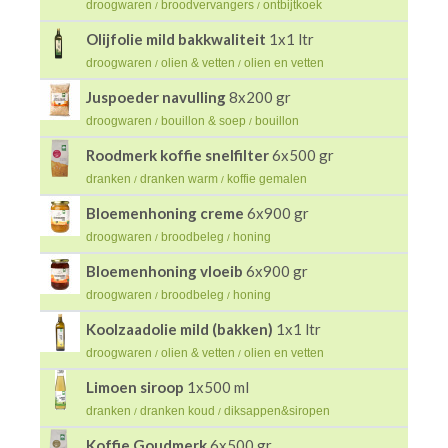
droogwaren
broodvervangers
ontbijtkoek
/
/
Olijfolie mild bakkwaliteit
1x1 ltr
droogwaren
olien & vetten
olien en vetten
/
/
Juspoeder navulling
8x200 gr
droogwaren
bouillon & soep
bouillon
/
/
Roodmerk koffie snelfilter
6x500 gr
dranken
dranken warm
koffie gemalen
/
/
Bloemenhoning creme
6x900 gr
droogwaren
broodbeleg
honing
/
/
Bloemenhoning vloeib
6x900 gr
droogwaren
broodbeleg
honing
/
/
Koolzaadolie mild (bakken)
1x1 ltr
droogwaren
olien & vetten
olien en vetten
/
/
Limoen siroop
1x500 ml
dranken
dranken koud
diksappen&siropen
/
/
Koffie Goudmerk
6x500 gr