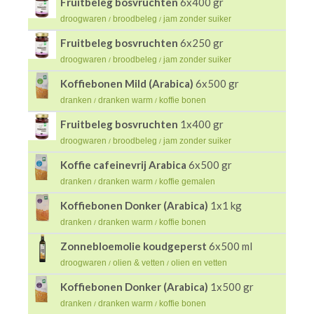
Fruitbeleg bosvruchten
6x400 gr
droogwaren
broodbeleg
jam zonder suiker
/
/
Fruitbeleg bosvruchten
6x250 gr
droogwaren
broodbeleg
jam zonder suiker
/
/
Koffiebonen Mild (Arabica)
6x500 gr
dranken
dranken warm
koffie bonen
/
/
Fruitbeleg bosvruchten
1x400 gr
droogwaren
broodbeleg
jam zonder suiker
/
/
Koffie cafeinevrij Arabica
6x500 gr
dranken
dranken warm
koffie gemalen
/
/
Koffiebonen Donker (Arabica)
1x1 kg
dranken
dranken warm
koffie bonen
/
/
Zonnebloemolie koudgeperst
6x500 ml
droogwaren
olien & vetten
olien en vetten
/
/
Koffiebonen Donker (Arabica)
1x500 gr
dranken
dranken warm
koffie bonen
/
/