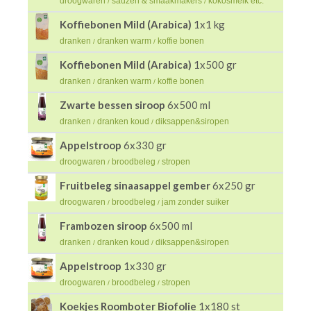
droogwaren
sauzen & smaakmakers
kokosmelk etc.
/
/
Koffiebonen Mild (Arabica)
1x1 kg
dranken
dranken warm
koffie bonen
/
/
Koffiebonen Mild (Arabica)
1x500 gr
dranken
dranken warm
koffie bonen
/
/
Zwarte bessen siroop
6x500 ml
dranken
dranken koud
diksappen&siropen
/
/
Appelstroop
6x330 gr
droogwaren
broodbeleg
stropen
/
/
Fruitbeleg sinaasappel gember
6x250 gr
droogwaren
broodbeleg
jam zonder suiker
/
/
Frambozen siroop
6x500 ml
dranken
dranken koud
diksappen&siropen
/
/
Appelstroop
1x330 gr
droogwaren
broodbeleg
stropen
/
/
Koekjes Roomboter Biofolie
1x180 st