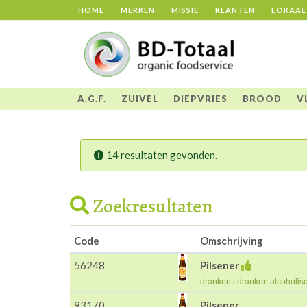
HOME
MERKEN
MISSIE
KLANTEN
LOKAAL
A.G.F.
ZUIVEL
DIEPVRIES
BROOD
V
14 resultaten gevonden.
Zoekresultaten
Code
Omschrijving
56248
Pilsener
dranken
dranken alcoholis
/
93170
Pilsener