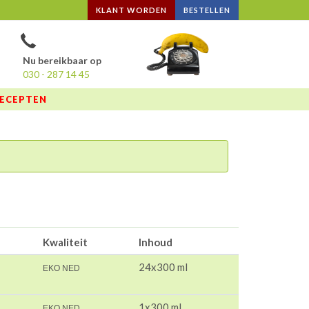
KLANT WORDEN
BESTELLEN
Nu bereikbaar op
030 - 287 14 45
ECEPTEN
Kwaliteit
Inhoud
24x300 ml
EKO NED
1x300 ml
EKO NED