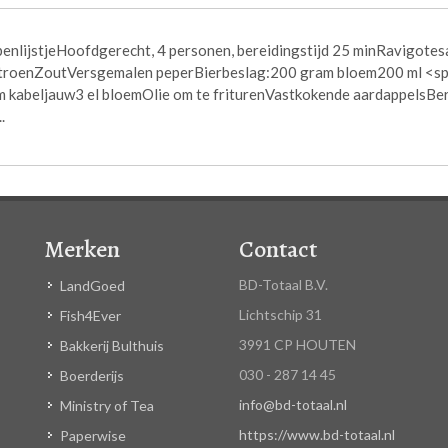
enlijstjeHoofdgerecht, 4 personen, bereidingstijd 25 minRavigotesa
citroenZoutVersgemalen peperBierbeslag:200 gram bloem200 ml <spa
kabeljauw3 el bloemOlie om te friturenVastkokende aardappelsBereid
.
Merken
Contact
BD-Totaal B.V.
LandGoed
Lichtschip 31
Fish4Ever
3991 CP HOUTEN
Bakkerij Bulthuis
030 - 287 14 45
Boerderijs
info@bd-totaal.nl
Ministry of Tea
https://www.bd-totaal.nl
Paperwise