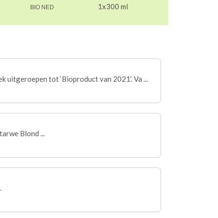
1x300 ml
BIO NED
 uitgeroepen tot ‘Bioproduct van 2021’. Va ...
arwe Blond ...
.