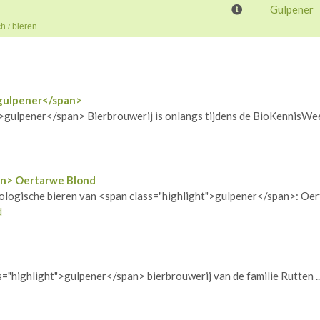
Gulpener
ch
bieren
/
gulpener
</span>
>
gulpener
</span> Bierbrouwerij is onlangs tijdens de BioKennisWeek
an> Oertarwe Blond
ologische bieren van <span class="highlight">
gulpener
</span>: Oert
d
s="highlight">
gulpener
</span> bierbrouwerij van de familie Rutten ..