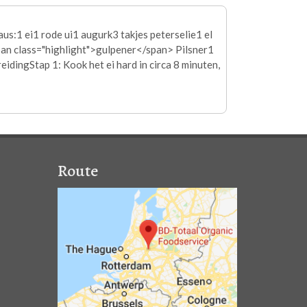
us:1 ei1 rode ui1 augurk3 takjes peterselie1 el
n class="highlight">
gulpener
</span> Pilsner1
ingStap 1: Kook het ei hard in circa 8 minuten,
Route