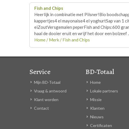
Fish and Chips
Heerlijk in combinatie met Pilsner!Bio boodschapp
kappertjes4 el mayonaise4 el yoghurtSap van 1 
eiZoutVersgemalen peperFish and Chips:600 gram 
haal de dooier eruit en wrijf het door een bolzeef ..
Home / Merk / Fish and Chips
Service
BD-Totaal
Mijn BD-Totaal
Home
Vraag & antwoord
Lokale partners
Klant worden
Missie
Contact
Klanten
Nieuws
Certificaten