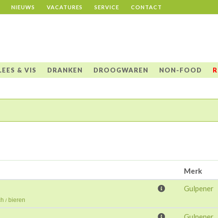
NIEUWS
VACATURES
SERVICE
CONTACT
LEES & VIS
DRANKEN
DROOGWAREN
NON-FOOD
R
Merk
Gulpener
ch
bieren
/
Gulpener