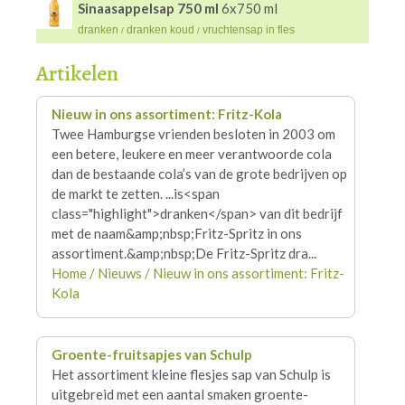
Sinaasappelsap 750 ml
6x750 ml
dranken
dranken koud
vruchtensap in fles
/
/
Artikelen
Nieuw in ons assortiment: Fritz-Kola
Twee Hamburgse vrienden besloten in 2003 om
een betere, leukere en meer verantwoorde cola
dan de bestaande cola’s van de grote bedrijven op
de markt te zetten. ...is<span
class="highlight">
dranken
</span> van dit bedrijf
met de naam&amp;nbsp;Fritz-Spritz in ons
assortiment.&amp;nbsp;De Fritz-Spritz dra...
Home / Nieuws / Nieuw in ons assortiment: Fritz-
Kola
Groente-fruitsapjes van Schulp
Het assortiment kleine flesjes sap van Schulp is
uitgebreid met een aantal smaken groente-