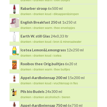
dranken
dranken warm
thee builtjes
/
/
Rabarber siroop
6x500 ml
dranken
dranken koud
diksappen&siropen
/
/
English Breakfast 250 st
1x250 st
dranken
dranken warm
thee envelopjes
/
/
Earth W. still Glas
24x0,33 ltr
dranken
dranken koud
bron & mineraalwater
/
/
Icetea Lemon&Lemongrass
12x250 ml
dranken
dranken koud
icetea
/
/
Rooibos thee Orig.builtjes
6x20 st
dranken
dranken warm
thee builtjes
/
/
Appel-Aardbeiensap 200 ml
15x200 ml
dranken
dranken koud
vruchtensap in fles
/
/
Pils bio Budels
24x300 ml
dranken
dranken alcoholisch
bieren
/
/
Appel-Aardbeiensap 750 ml
6x750 ml