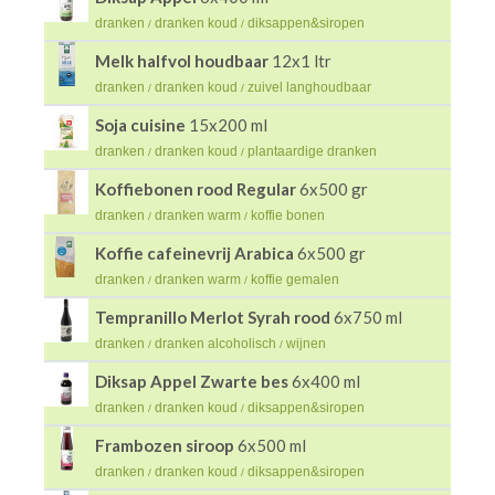
dranken
dranken koud
diksappen&siropen
/
/
Melk halfvol houdbaar
12x1 ltr
dranken
dranken koud
zuivel langhoudbaar
/
/
Soja cuisine
15x200 ml
dranken
dranken koud
plantaardige dranken
/
/
Koffiebonen rood Regular
6x500 gr
dranken
dranken warm
koffie bonen
/
/
Koffie cafeinevrij Arabica
6x500 gr
dranken
dranken warm
koffie gemalen
/
/
Tempranillo Merlot Syrah rood
6x750 ml
dranken
dranken alcoholisch
wijnen
/
/
Diksap Appel Zwarte bes
6x400 ml
dranken
dranken koud
diksappen&siropen
/
/
Frambozen siroop
6x500 ml
dranken
dranken koud
diksappen&siropen
/
/