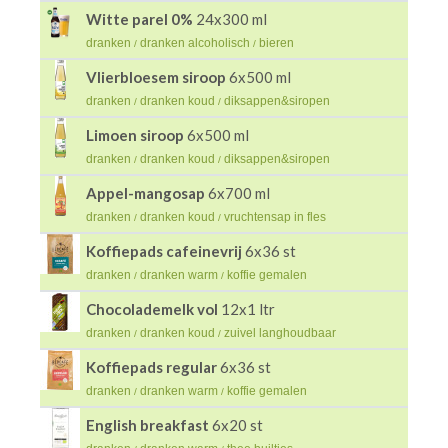
Witte parel 0%
24x300 ml
dranken
dranken alcoholisch
bieren
/
/
Vlierbloesem siroop
6x500 ml
dranken
dranken koud
diksappen&siropen
/
/
Limoen siroop
6x500 ml
dranken
dranken koud
diksappen&siropen
/
/
Appel-mangosap
6x700 ml
dranken
dranken koud
vruchtensap in fles
/
/
Koffiepads cafeinevrij
6x36 st
dranken
dranken warm
koffie gemalen
/
/
Chocolademelk vol
12x1 ltr
dranken
dranken koud
zuivel langhoudbaar
/
/
Koffiepads regular
6x36 st
dranken
dranken warm
koffie gemalen
/
/
English breakfast
6x20 st