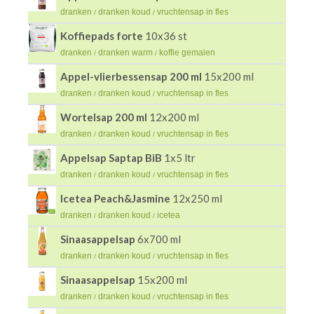
dranken
dranken koud
vruchtensap in fles
/
/
Koffiepads forte
10x36 st
dranken
dranken warm
koffie gemalen
/
/
Appel-vlierbessensap 200 ml
15x200 ml
dranken
dranken koud
vruchtensap in fles
/
/
Wortelsap 200 ml
12x200 ml
dranken
dranken koud
vruchtensap in fles
/
/
Appelsap Saptap BiB
1x5 ltr
dranken
dranken koud
vruchtensap in fles
/
/
Icetea Peach&Jasmine
12x250 ml
dranken
dranken koud
icetea
/
/
Sinaasappelsap
6x700 ml
dranken
dranken koud
vruchtensap in fles
/
/
Sinaasappelsap
15x200 ml
dranken
dranken koud
vruchtensap in fles
/
/