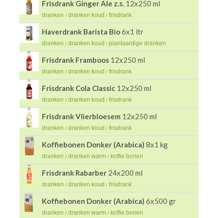
Frisdrank Ginger Ale z.s.
12x250 ml
dranken
dranken koud
frisdrank
/
/
Haverdrank Barista Bio
6x1 ltr
dranken
dranken koud
plantaardige dranken
/
/
Frisdrank Framboos
12x250 ml
dranken
dranken koud
frisdrank
/
/
Frisdrank Cola Classic
12x250 ml
dranken
dranken koud
frisdrank
/
/
Frisdrank Vlierbloesem
12x250 ml
dranken
dranken koud
frisdrank
/
/
Koffiebonen Donker (Arabica)
8x1 kg
dranken
dranken warm
koffie bonen
/
/
Frisdrank Rabarber
24x200 ml
dranken
dranken koud
frisdrank
/
/
Koffiebonen Donker (Arabica)
6x500 gr
dranken
dranken warm
koffie bonen
/
/