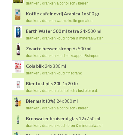
dranken
dranken alcoholisch
bieren
/
/
Koffie cafeinevrij Arabica
1x500 gr
dranken
dranken warm
koffie gemalen
/
/
Earth Water 500 ml tetra
24x500 ml
dranken
dranken koud
bron & mineraalwater
/
/
Zwarte bessen siroop
6x500 ml
dranken
dranken koud
diksappen&siropen
/
/
Cola blik
24x330 ml
dranken
dranken koud
frisdrank
/
/
Bier fust pils 20L
1x20 ltr
dranken
dranken alcoholisch
fust bier e.d.
/
/
Bier malt (0%)
24x300 ml
dranken
dranken alcoholisch
bieren
/
/
Bronwater bruisend glas
12x750 ml
dranken
dranken koud
bron & mineraalwater
/
/