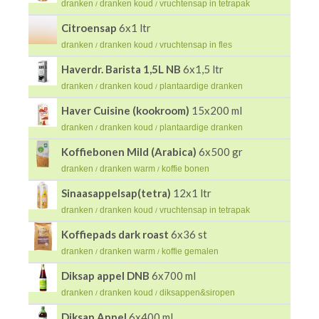
dranken
dranken koud
vruchtensap in tetrapak
/
/
Citroensap
6x1 ltr
dranken
dranken koud
vruchtensap in fles
/
/
Haverdr. Barista 1,5L NB
6x1,5 ltr
dranken
dranken koud
plantaardige dranken
/
/
Haver Cuisine (kookroom)
15x200 ml
dranken
dranken koud
plantaardige dranken
/
/
Koffiebonen Mild (Arabica)
6x500 gr
dranken
dranken warm
koffie bonen
/
/
Sinaasappelsap(tetra)
12x1 ltr
dranken
dranken koud
vruchtensap in tetrapak
/
/
Koffiepads dark roast
6x36 st
dranken
dranken warm
koffie gemalen
/
/
Diksap appel DNB
6x700 ml
dranken
dranken koud
diksappen&siropen
/
/
Diksap Appel
6x400 ml