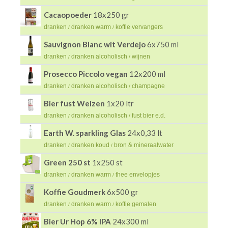
Cacaopoeder
18x250 gr
dranken
dranken warm
koffie vervangers
/
/
Sauvignon Blanc wit Verdejo
6x750 ml
dranken
dranken alcoholisch
wijnen
/
/
Prosecco Piccolo vegan
12x200 ml
dranken
dranken alcoholisch
champagne
/
/
Bier fust Weizen
1x20 ltr
dranken
dranken alcoholisch
fust bier e.d.
/
/
Earth W. sparkling Glas
24x0,33 lt
dranken
dranken koud
bron & mineraalwater
/
/
Green 250 st
1x250 st
dranken
dranken warm
thee envelopjes
/
/
Koffie Goudmerk
6x500 gr
dranken
dranken warm
koffie gemalen
/
/
Bier Ur Hop 6% IPA
24x300 ml