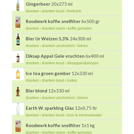
Gingerbeer
20x275 ml
dranken
dranken koud
frisdrank
/
/
Roodmerk koffie snelfilter
6x500 gr
dranken
dranken warm
koffie gemalen
/
/
Bier Ur Weizen 5,3%
24x300 ml
dranken
dranken alcoholisch
bieren
/
/
Diksap Appel Gele vruchten
6x400 ml
dranken
dranken koud
diksappen&siropen
/
/
Ice tea groen gember
12x330 ml
dranken
dranken koud
icetea
/
/
Bier blond
12x330 ml
dranken
dranken alcoholisch
bieren
/
/
Earth W. sparkling Glas
12x0,75 ltr
dranken
dranken koud
bron & mineraalwater
/
/
Roodmerk koffie snelfilter
1x1 kg
dranken
dranken warm
koffie gemalen
/
/