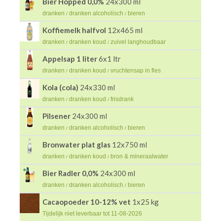
Bier Hopped 0,0%
24x300 ml
dranken
dranken alcoholisch
bieren
/
/
Koffiemelk halfvol
12x465 ml
dranken
dranken koud
zuivel langhoudbaar
/
/
Appelsap 1 liter
6x1 ltr
dranken
dranken koud
vruchtensap in fles
/
/
Kola (cola)
24x330 ml
dranken
dranken koud
frisdrank
/
/
Pilsener
24x300 ml
dranken
dranken alcoholisch
bieren
/
/
Bronwater plat glas
12x750 ml
dranken
dranken koud
bron & mineraalwater
/
/
Bier Radler 0,0%
24x300 ml
dranken
dranken alcoholisch
bieren
/
/
Cacaopoeder 10-12% vet
1x25 kg
Tijdelijk niet leverbaar tot 11-08-2026