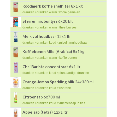
Roodmerk koffie snelfilter
8x1 kg
dranken
dranken warm
koffie gemalen
/
/
Sterrenmix builtjes
6x20 blt
dranken
dranken warm
thee builtjes
/
/
Melk vol houdbaar
12x1 ltr
dranken
dranken koud
zuivel langhoudbaar
/
/
Koffiebonen Mild (Arabica)
8x1 kg
dranken
dranken warm
koffie bonen
/
/
Chai Barista concentraat
6x1 ltr
dranken
dranken koud
plantaardige dranken
/
/
Orange-lemon Sparkling blik
24x330 ml
dranken
dranken koud
frisdrank
/
/
Citroensap
6x700 ml
dranken
dranken koud
vruchtensap in fles
/
/
Appelsap (tetra)
12x1 ltr