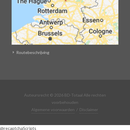
Routebeschrijving
Auteursrecht © 2026 BD-Totaal Alle rechten
voorbehouden
Algemene voorwaarden
/
Disclaimer
@recaptchaScripts